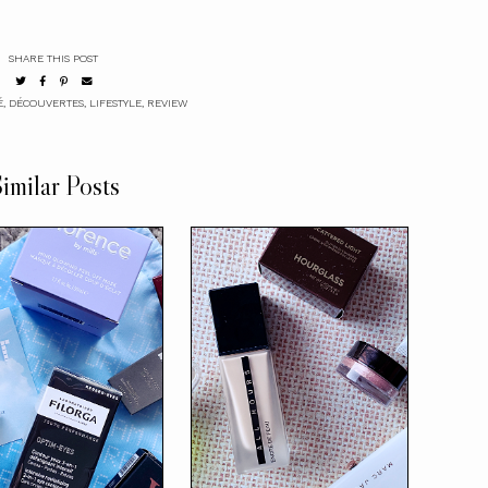
SHARE THIS POST
É
,
DÉCOUVERTES
,
LIFESTYLE
,
REVIEW
imilar Posts