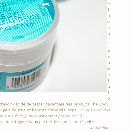
c
l
u
si
o
n
,
j
e
s
u
is
p
l
u
t
ô
e d'avoir décidé de tester davantage des produits The Body
au gels douche et beurres corporels, oops.
Si vous avez des
 à me faire je suis également preneuse ! :)
lle catégorie vous plait et je vous dis à très vite.
xo Adeline.