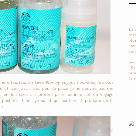
Le 
tex
blo
con
aut
Seu
"Ev
pro
êtr
hère (
surtout en Livre Sterling soyons honnêtes
), de plus
 et que j'avais très peu de place je ne pouvais pas me
 en full size. J'ai préféré partir pour le set de voyage
t pochette bien sympa et qui contient 4 produits de la
nt.
-
C