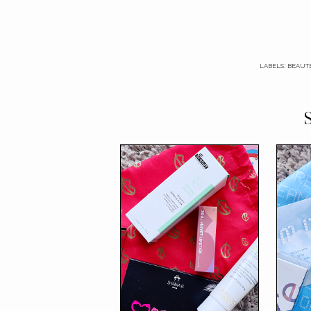
LABELS:
BEAUT
S