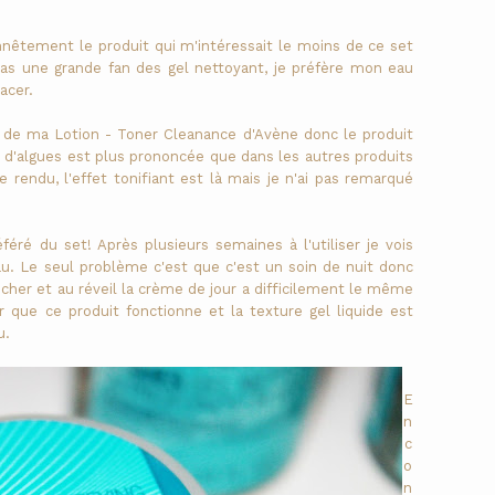
nêtement le produit qui m'intéressait le moins de ce set
 pas une grande fan des gel nettoyant, je préfère mon eau
acer.
fin de ma Lotion - Toner Cleanance d'Avène donc le produit
ur d'algues est plus prononcée que dans les autres produits
rendu, l'effet tonifiant est là mais je n'ai pas remarqué
féré du set! Après plusieurs semaines à l'utiliser je vois
peau. Le seul problème c'est que c'est un soin de nuit donc
oucher et au réveil la crème de jour a difficilement le même
 que ce produit fonctionne et la texture gel liquide est
u.
E
n
c
o
n