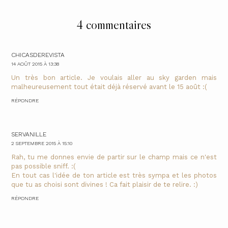
4 commentaires
CHICASDEREVISTA
14 AOÛT 2015 À 13:38
Un très bon article. Je voulais aller au sky garden mais
malheureusement tout était déjà réservé avant le 15 août :(
RÉPONDRE
SERVANILLE
2 SEPTEMBRE 2015 À 15:10
Rah, tu me donnes envie de partir sur le champ mais ce n'est
pas possible sniff. :(
En tout cas l'idée de ton article est très sympa et les photos
que tu as choisi sont divines ! Ca fait plaisir de te relire. :)
RÉPONDRE