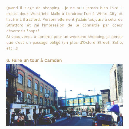
Quand il s'agit de shopping... je ne suis jamais bien loin! Il
existe deux Westfield Malls à Londres: l'un à White City et
l'autre à Stratford. Personnellement j'allais toujours à celui de
Stratford et j'ai l'impression de le connaître par coeur
désormais *oops*
Si vous venez à Londres pour un weekend shopping, je pense
que c'est un passage obligé (en plus d'Oxford Street, Soho,
etc...)!
6. Faire un tour à Camden