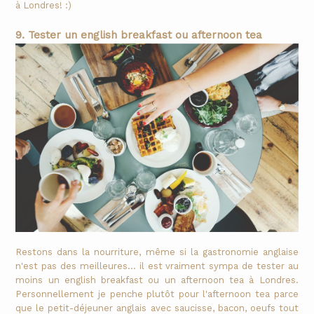
à Londres! :)
9. Tester un english breakfast ou afternoon tea
Restons dans la nourriture, même si la gastronomie anglaise
n'est pas des meilleures... il est vraiment sympa de tester au
moins un english breakfast ou un afternoon tea à Londres.
Personnellement je penche plutôt pour l'afternoon tea parce
que le petit-déjeuner anglais avec saucisse, bacon, oeufs tout