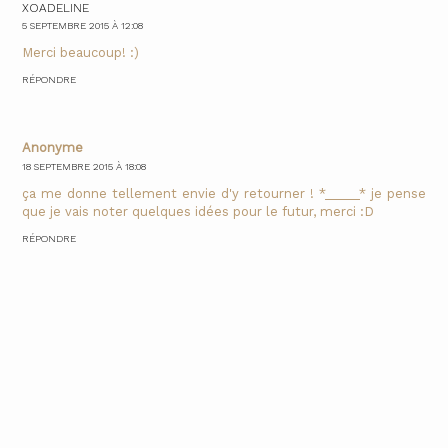
XOADELINE
5 SEPTEMBRE 2015 À 12:08
Merci beaucoup! :)
RÉPONDRE
Anonyme
18 SEPTEMBRE 2015 À 18:08
ça me donne tellement envie d'y retourner ! *_____* je pense
que je vais noter quelques idées pour le futur, merci :D
RÉPONDRE