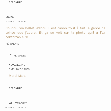
RÉPONDRE
MARA
7 MAI 2017 À 21:32
Coucou ma belle! Wahou il est canon tout à fait le genre de
teinte que j'adore! Et ça se voit sur la photo qu'il a l'air
confortable :D
RÉPONDRE
RÉPONSES
XOADELINE
8 MAI 2017 À 23:39
Merci Mara!
RÉPONDRE
BEAUTYCANDY
8 MAI 2017 À 16:12