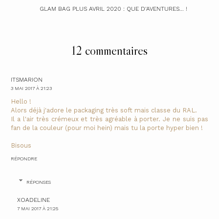
GLAM BAG PLUS AVRIL 2020 : QUE D'AVENTURES... !
12 commentaires
ITSMARION
3 MAI 2017 À 21:23
Hello !
Alors déjà j'adore le packaging très soft mais classe du RAL.
Il a l'air très crémeux et très agréable à porter. Je ne suis pas
fan de la couleur (pour moi hein) mais tu la porte hyper bien !
Bisous
RÉPONDRE
RÉPONSES
XOADELINE
7 MAI 2017 À 21:25