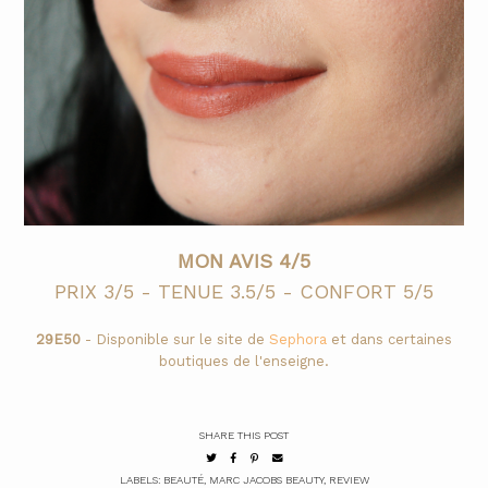
MON AVIS 4/5
PRIX 3/5 - TENUE 3.5/5 - CONFORT 5/5
29E50
- Disponible sur le site de
Sephora
et dans certaines
boutiques de l'enseigne.
SHARE THIS POST
LABELS:
BEAUTÉ
,
MARC JACOBS BEAUTY
,
REVIEW