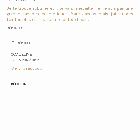
Je le trouve sublime et il te va a merveille ! je ne suis pas une
grande fan des cosmétiques Marc Jacobs mais j'ai vu des
teintes plus claires qui me font de l'oeil !
RÉPONDRE
RÉPONSES
XOADELINE
8 JUIN 2017 À 01:52
Merci beaucoup !
RÉPONDRE