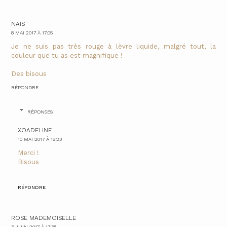
NAÏS
8 MAI 2017 À 17:05
Je ne suis pas très rouge à lèvre liquide, malgré tout, la
couleur que tu as est magnifique !
Des bisous
RÉPONDRE
RÉPONSES
XOADELINE
10 MAI 2017 À 18:23
Merci !
Bisous
RÉPONDRE
ROSE MADEMOISELLE
3 JUIN 2017 À 17:38