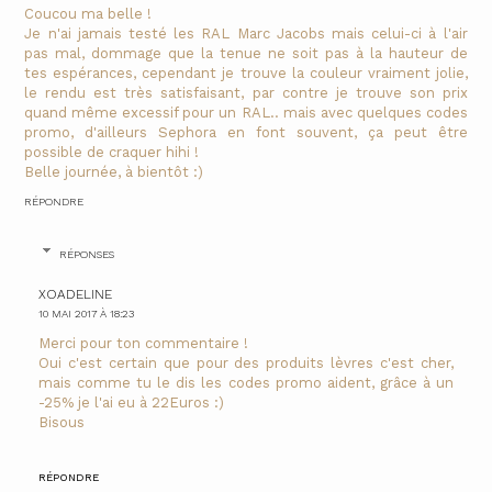
Coucou ma belle !
Je n'ai jamais testé les RAL Marc Jacobs mais celui-ci à l'air
pas mal, dommage que la tenue ne soit pas à la hauteur de
tes espérances, cependant je trouve la couleur vraiment jolie,
le rendu est très satisfaisant, par contre je trouve son prix
quand même excessif pour un RAL.. mais avec quelques codes
promo, d'ailleurs Sephora en font souvent, ça peut être
possible de craquer hihi !
Belle journée, à bientôt :)
RÉPONDRE
RÉPONSES
XOADELINE
10 MAI 2017 À 18:23
Merci pour ton commentaire !
Oui c'est certain que pour des produits lèvres c'est cher,
mais comme tu le dis les codes promo aident, grâce à un
-25% je l'ai eu à 22Euros :)
Bisous
RÉPONDRE