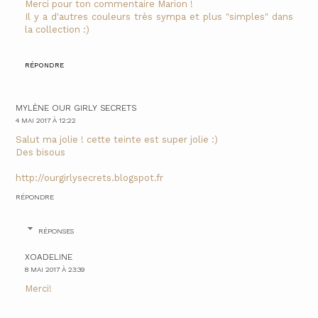
Merci pour ton commentaire Marion !
Il y a d'autres couleurs très sympa et plus "simples" dans
la collection :)
RÉPONDRE
MYLÈNE OUR GIRLY SECRETS
4 MAI 2017 À 12:22
Salut ma jolie ! cette teinte est super jolie :)
Des bisous
http://ourgirlysecrets.blogspot.fr
RÉPONDRE
RÉPONSES
XOADELINE
8 MAI 2017 À 23:39
Merci!