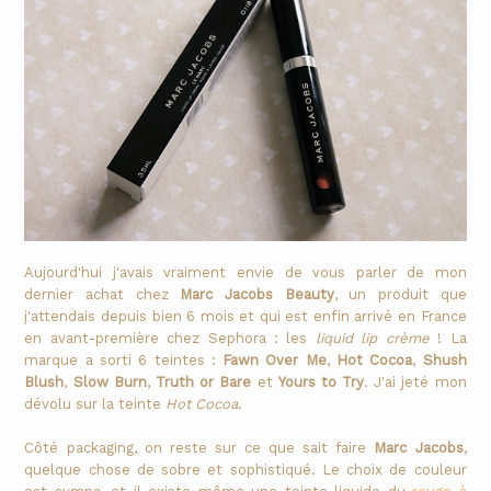
Aujourd'hui j'avais vraiment envie de vous parler de mon
dernier achat chez
Marc Jacobs Beauty
, un produit que
j'attendais depuis bien 6 mois et qui est enfin arrivé en France
en avant-première chez Sephora : les
liquid lip crème
! La
marque a sorti 6 teintes :
Fawn Over Me
,
Hot Cocoa
,
Shush
Blush
,
Slow Burn
,
Truth or Bare
et
Yours to Try
. J'ai jeté mon
dévolu sur la teinte
Hot Cocoa
.
Côté packaging, on reste sur ce que sait faire
Marc Jacobs
,
quelque chose de sobre et sophistiqué. Le choix de couleur